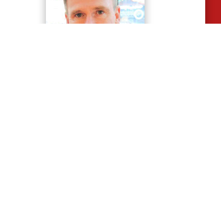
Magnus Englund
070-8574963
info@majengmedia.se