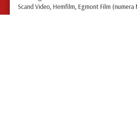
Scand Video, Hemfilm, Egmont Film (numera N
Majeng Media har avtal med tunga samarbetsp
Film, Auto Images, SF Studios och Flyingehus.
Passion för film
2015 startade jag företaget Majeng Media AB
passionen för film och älskar att arbeta inom
Välkommen att kontakta mig för mer informat