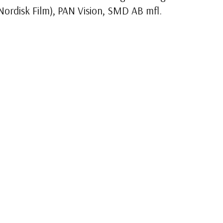
ordisk Film), PAN Vision, SMD AB mfl.
artners som Kulturtuben, SVT, Suntower, TriArt
 tillsammans med min son Jacob Englund. Vi delar
 denna bransch!
ion.